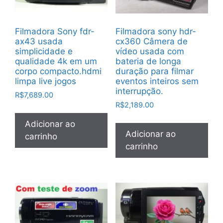
Filmadora Sony fdr-
Filmadora sony hdr-
ax43 usada
cx360 Câmera de
simplicidade e
vídeo usada com
qualidade 4k em um
bateria de longa
corpo compacto.hdmi
duração para filmar
limpa live jogos
eventos inteiros sem
interrupção.
R$
7,689.00
R$
2,189.00
Adicionar ao
Adicionar ao
carrinho
carrinho