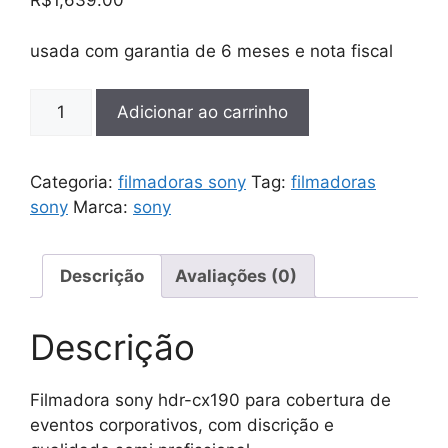
R$
1,639.00
usada com garantia de 6 meses e nota fiscal
Filmadora
Adicionar ao carrinho
sony
hdr-
cx190
Categoria:
filmadoras sony
Tag:
filmadoras
para
sony
Marca:
sony
cobertura
de
eventos
Descrição
Avaliações (0)
corporativos,
com
Descrição
discrição
e
Filmadora sony hdr-cx190 para cobertura de
qualidade
eventos corporativos, com discrição e
hdmi