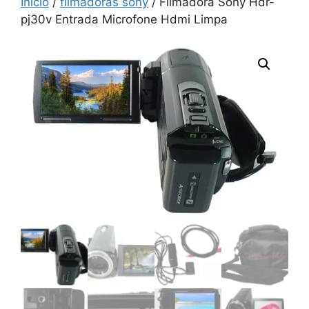
Início
/
filmadoras sony
/ Filmadora Sony Hdr-
pj30v Entrada Microfone Hdmi Limpa