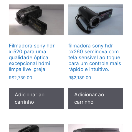
Filmadora sony hdr-
filmadora sony hdr-
xr520 para uma
cx260 seminova com
qualidade óptica
tela sensível ao toque
excepcional hdmi
para um controle mais
limpa live igreja
rápido e intuitivo.
R$
2,739.00
R$
2,189.00
Adicionar ao
Adicionar ao
carrinho
carrinho