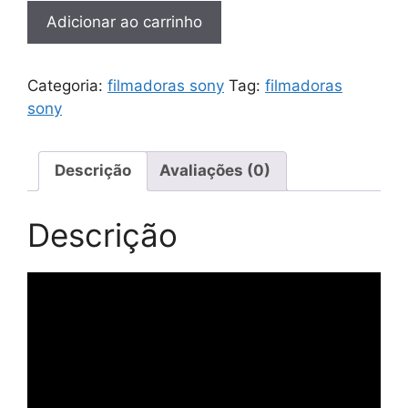
Filmadora
Adicionar ao carrinho
Sony
Hdr-
pj30v
Categoria:
filmadoras sony
Tag:
filmadoras
Entrada
sony
Microfone
Hdmi
Limpa
Descrição
Avaliações (0)
quantidade
Descrição