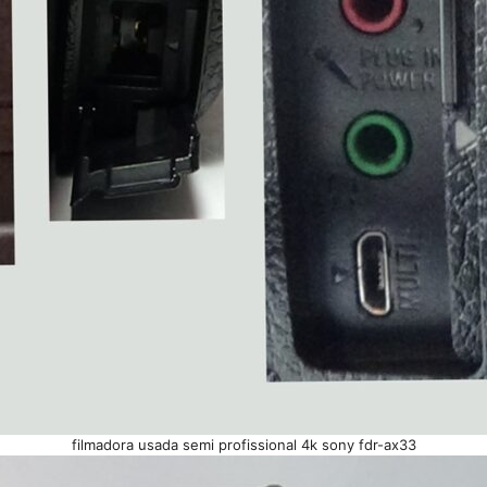
filmadora usada semi profissional 4k sony fdr-ax33