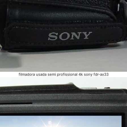
filmadora usada semi profissional 4k sony fdr-ax33