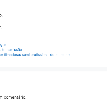
o.
.
magem
ve transmissão
or filmadoras semi profissional do mercado
m comentário.