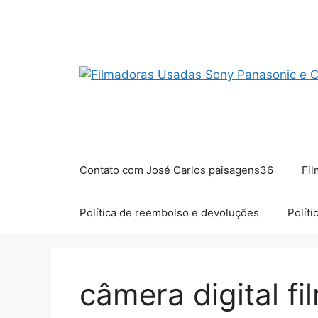
Pular
para
o
conteúdo
Contato com José Carlos paisagens36
Fil
Política de reembolso e devoluções
Políti
câmera digital f