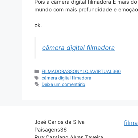
Pois a câmera digital filmadora É mais d
mundo com mais profundidade e emoção
ok.
câmera digital filmadora
Categorias
FILMADORASSONYLOJAVIRTUAL360
Tags
câmera digital filmadora
Deixe um comentário
José Carlos da Silva
film
Paisagens36
Rua:Cassiano Alves Taveira