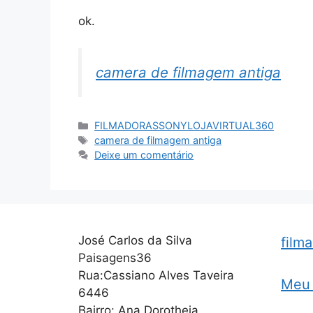
ok.
camera de filmagem antiga
Categorias
FILMADORASSONYLOJAVIRTUAL360
Tags
camera de filmagem antiga
Deixe um comentário
José Carlos da Silva
film
Paisagens36
Rua:Cassiano Alves Taveira
Meu 
6446
Bairro: Ana Dorotheia