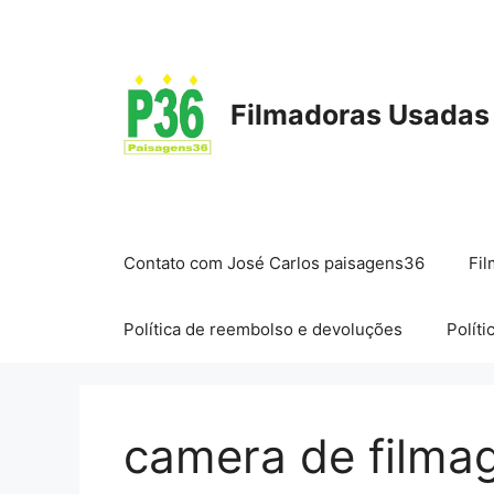
Pular
para
o
conteúdo
Filmadoras Usadas
Contato com José Carlos paisagens36
Fil
Política de reembolso e devoluções
Políti
camera de filma