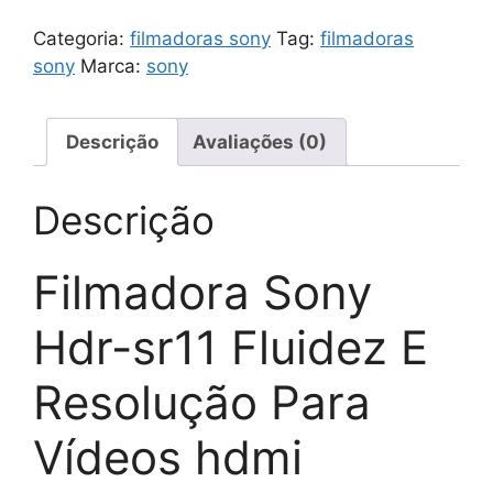
Hdr-
sr11
Categoria:
filmadoras sony
Tag:
filmadoras
Fluidez
sony
Marca:
sony
E
Resolução
Para
Descrição
Avaliações (0)
Vídeos
Hdmi
Descrição
quantidade
Filmadora Sony
Hdr-sr11 Fluidez E
Resolução Para
Vídeos hdmi