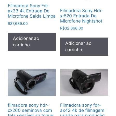
Filmadora Sony Fdr-
Filmadora Sony Hdr-
ax33 4k Entrada De
xr520 Entrada De
Microfone Saida Limpa
Microfone Nightshot
R$
7,689.00
R$
32,868.00
Adicionar ao
Adicionar ao
carrinho
carrinho
filmadora sony hdr-
Filmadora sony fdr-
cx260 seminova com
ax43 4k de filmagem
tela sensível ao toque
usada para produção