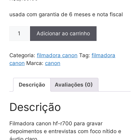
usada com garantia de 6 meses e nota fiscal
Filmadora
Adicionar ao carrinho
canon
hf-
r700
Categoria:
filmadora canon
Tag:
filmadora
para
canon
Marca:
canon
gravar
depoimentos
e
Descrição
Avaliações (0)
entrevistas
com
Descrição
foco
nítido
Filmadora canon hf-r700 para gravar
e
depoimentos e entrevistas com foco nítido e
áudio
áudio claro.
claro.