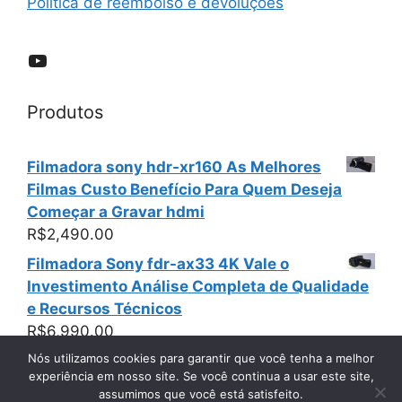
Política de reembolso e devoluções
YouTube
Produtos
Filmadora sony hdr-xr160 As Melhores
Filmas Custo Benefício Para Quem Deseja
Começar a Gravar hdmi
R$
2,490.00
Filmadora Sony fdr-ax33 4K Vale o
Investimento Análise Completa de Qualidade
e Recursos Técnicos
R$
6,990.00
Nós utilizamos cookies para garantir que você tenha a melhor
experiência em nosso site. Se você continua a usar este site,
assumimos que você está satisfeito.
© 2026 Filmadoras Usadas Sony Panasonic e Canon
•