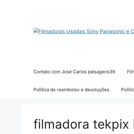
Pular
para
o
conteúdo
Contato com José Carlos paisagens36
Fil
Política de reembolso e devoluções
Políti
filmadora tekpix