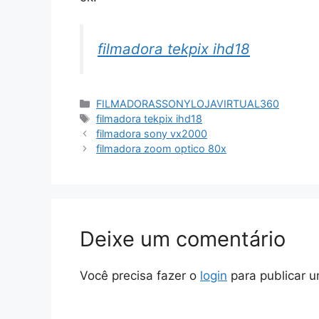
filmadora tekpix ihd18
Categorias
FILMADORASSONYLOJAVIRTUAL360
Tags
filmadora tekpix ihd18
filmadora sony vx2000
filmadora zoom optico 80x
Deixe um comentário
Você precisa fazer o
login
para publicar u