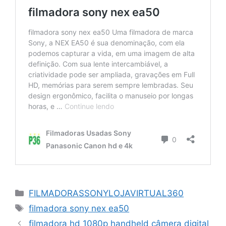
Categorias
FILMADORASSONYLOJAVIRTUAL360
Tags
filmadora sony nex ea50
filmadora hd 1080p handheld câmera digital