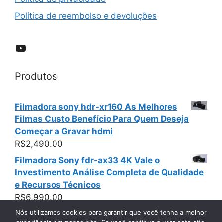
Política de reembolso e devoluções
YouTube
Produtos
Filmadora sony hdr-xr160 As Melhores
Filmas Custo Benefício Para Quem Deseja
Começar a Gravar hdmi
R$
2,490.00
Filmadora Sony fdr-ax33 4K Vale o
Investimento Análise Completa de Qualidade
e Recursos Técnicos
R$
6,990.00
Nós utilizamos cookies para garantir que você tenha a melhor