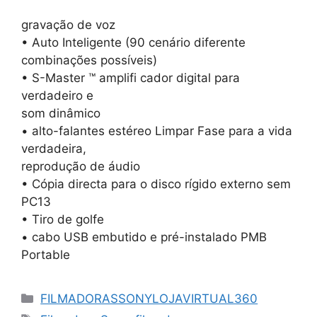
gravação de voz
• Auto Inteligente (90 cenário diferente
combinações possíveis)
• S-Master ™ amplifi cador digital para
verdadeiro e
som dinâmico
• alto-falantes estéreo Limpar Fase para a vida
verdadeira,
reprodução de áudio
• Cópia directa para o disco rígido externo sem
PC13
• Tiro de golfe
• cabo USB embutido e pré-instalado PMB
Portable
Categorias
FILMADORASSONYLOJAVIRTUAL360
Tags