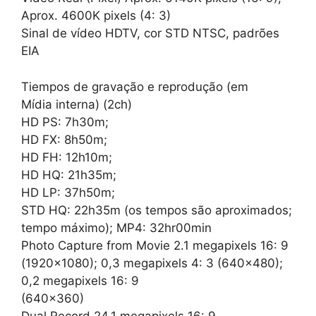
Aprox. 4600K pixels (4: 3)
Sinal de vídeo HDTV, cor STD NTSC, padrões
EIA
Tiempos de gravação e reprodução (em
Mídia interna) (2ch)
HD PS: 7h30m;
HD FX: 8h50m;
HD FH: 12h10m;
HD HQ: 21h35m;
HD LP: 37h50m;
STD HQ: 22h35m (os tempos são aproximados;
tempo máximo); MP4: 32hr00min
Photo Capture from Movie 2.1 megapixels 16: 9
(1920×1080); 0,3 megapixels 4: 3 (640×480);
0,2 megapixels 16: 9
(640×360)
Dual Record 24,1 megapixels 16: 9