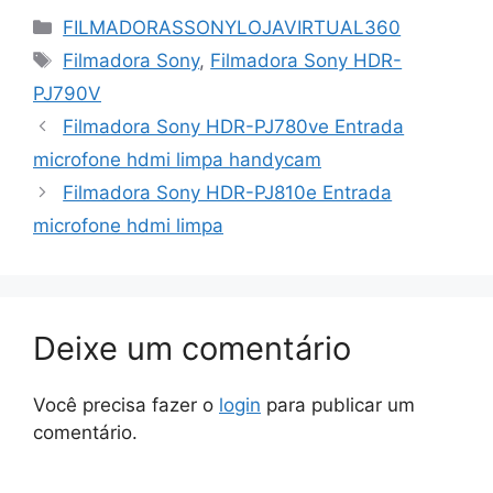
Categorias
FILMADORASSONYLOJAVIRTUAL360
Tags
Filmadora Sony
,
Filmadora Sony HDR-
PJ790V
Filmadora Sony HDR-PJ780ve Entrada
microfone hdmi limpa handycam
Filmadora Sony HDR-PJ810e Entrada
microfone hdmi limpa
Deixe um comentário
Você precisa fazer o
login
para publicar um
comentário.