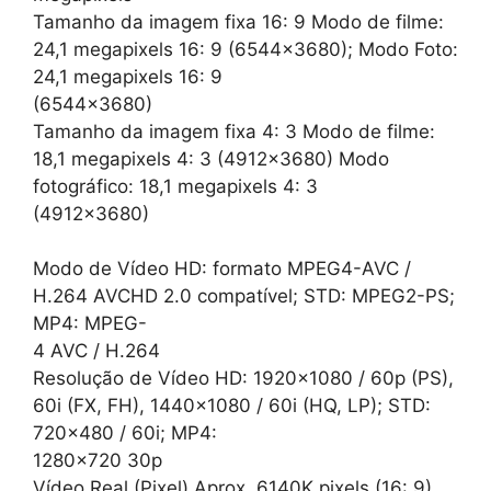
Tamanho da imagem fixa 16: 9 Modo de filme:
24,1 megapixels 16: 9 (6544×3680); Modo Foto:
24,1 megapixels 16: 9
(6544×3680)
Tamanho da imagem fixa 4: 3 Modo de filme:
18,1 megapixels 4: 3 (4912×3680) Modo
fotográfico: 18,1 megapixels 4: 3
(4912×3680)
Modo de Vídeo HD: formato MPEG4-AVC /
H.264 AVCHD 2.0 compatível; STD: MPEG2-PS;
MP4: MPEG-
4 AVC / H.264
Resolução de Vídeo HD: 1920×1080 / 60p (PS),
60i (FX, FH), 1440×1080 / 60i (HQ, LP); STD:
720×480 / 60i; MP4:
1280×720 30p
Vídeo Real (Pixel) Aprox. 6140K pixels (16: 9),