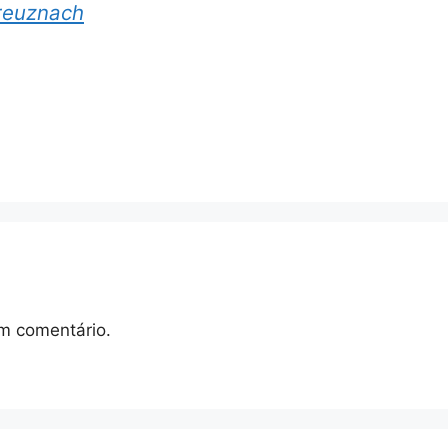
reuznach
m comentário.