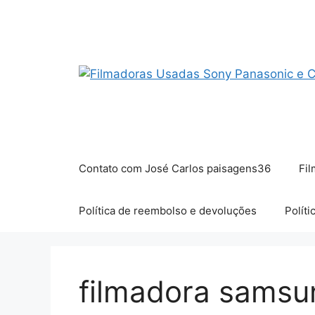
Pular
para
o
conteúdo
Contato com José Carlos paisagens36
Fil
Política de reembolso e devoluções
Políti
filmadora samsu