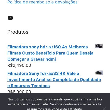
Política de reembolso e devoluções
YouTube
Produtos
Filmadora sony hdr-xr160 As Melhores
Filmas Custo Benefício Para Quem Deseja
Começar a Gravar hdmi
R$
2,490.00
Filmadora Sony fdr-ax33 4K Vale o
Investimento Análise Completa de Qualidade
e Recursos Técnicos
R$
6,990.00
Nós utilizamos cookies para garantir que você tenha a melhor
experiência em nosso site. Se você continua a usar este site,
assumimos que você está satisfeito.