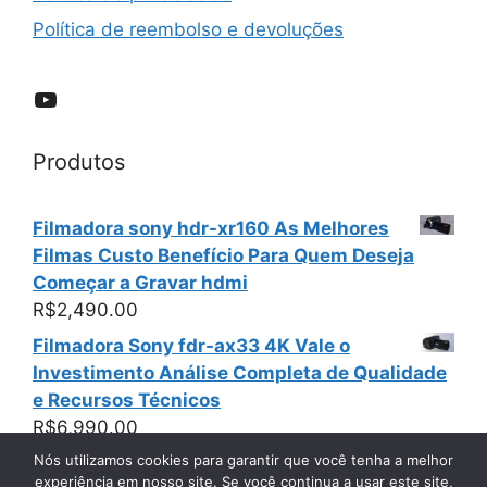
Política de reembolso e devoluções
YouTube
Produtos
Filmadora sony hdr-xr160 As Melhores
Filmas Custo Benefício Para Quem Deseja
Começar a Gravar hdmi
R$
2,490.00
Filmadora Sony fdr-ax33 4K Vale o
Investimento Análise Completa de Qualidade
e Recursos Técnicos
R$
6,990.00
Nós utilizamos cookies para garantir que você tenha a melhor
experiência em nosso site. Se você continua a usar este site,