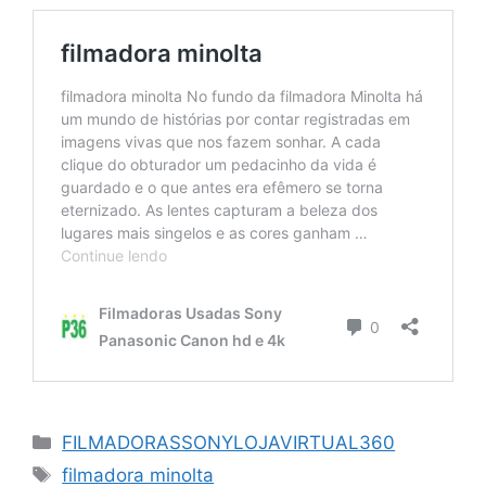
Categorias
FILMADORASSONYLOJAVIRTUAL360
Tags
filmadora minolta