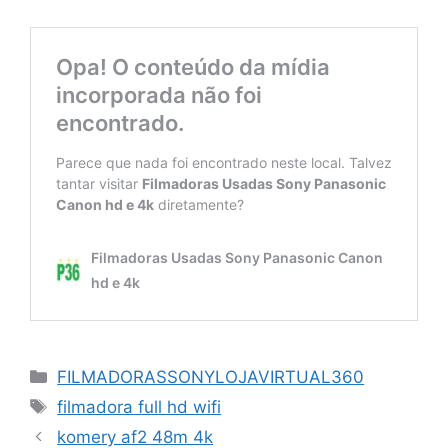
Categorias
FILMADORASSONYLOJAVIRTUAL360
Tags
filmadora full hd wifi
komery af2 48m 4k