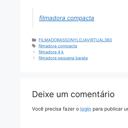
filmadora compacta
Categorias
FILMADORASSONYLOJAVIRTUAL360
Tags
filmadora compacta
filmadora 4 k
filmadora pequena barata
Deixe um comentário
Você precisa fazer o
login
para publicar u