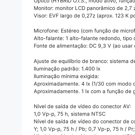
Óptico (HYBRID O.I.S., modo ativo, função
Monitor: monitor LCD panorâmico de 2,7 z
Visor: EVF largo de 0,27z (aprox. 123 K p
Microfone: Estéreo (com função de micro
Alto-falante: 1 alto-falante redondo, tipo
Fonte de alimentação: DC 9,3 V (ao usar 
Ajuste de equilíbrio de branco: sistema 
Iluminação padrão: 1.400 lx
Iluminação mínima exigida:
Aproximadamente. 4 lx (1/30 com modo 
Aproximadamente. 1 lx com a função de g
Nível de saída de vídeo do conector AV:
1,0 Vp-p, 75 h, sistema NTSC
Nível de saída de vídeo do conector de 
Y; 1,0 Vp-p, 75 h / Pb; 0,7 Vp-p, 75 h / Pr