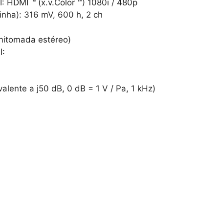
: HDMI ™ (x.v.Color ™) 1080i / 480p
inha): 316 mV, 600 h, 2 ch
initomada estéreo)
I:
alente a j50 dB, 0 dB = 1 V / Pa, 1 kHz)