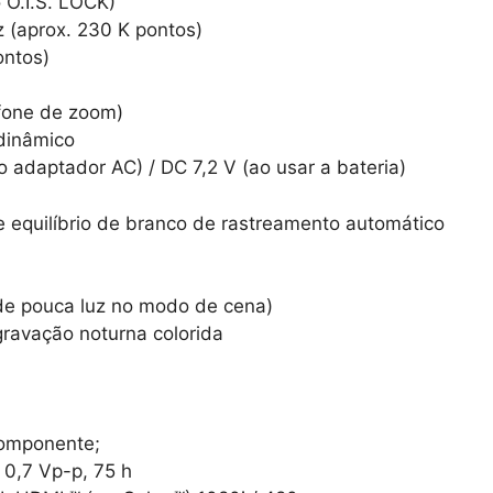
 O.I.S. LOCK)
 (aprox. 230 K pontos)
ontos)
fone de zoom)
 dinâmico
o adaptador AC) / DC 7,2 V (ao usar a bateria)
de equilíbrio de branco de rastreamento automático
de pouca luz no modo de cena)
ravação noturna colorida
componente;
; 0,7 Vp-p, 75 h