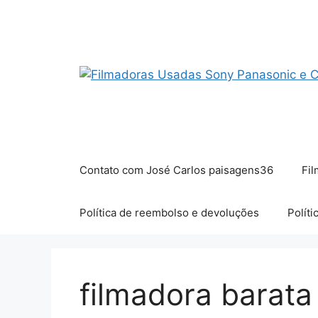
Pular
para
o
conteúdo
Contato com José Carlos paisagens36
Fil
Política de reembolso e devoluções
Políti
filmadora barata