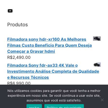
YouTube
Produtos
Filmadora sony hdr-xr160 As Melhores
Filmas Custo Benefício Para Quem Deseja
Começar a Gravar hdmi
R$
2,490.00
Filmadora Sony fdr-ax33 4K Vale o
Investimento Análise Completa de Qualidade
e Recursos Técnicos
R$
6,990.00
Nós utilizamos cookies para garantir que você tenha a melhor
experiência em nosso site. Se você continua a usar este site,
assumimos que você está satisfeito.
© 2026 Filmadoras Usadas Sony Panasonic e Canon
•
Built with
GeneratePress
aceitar
Política de privacidade