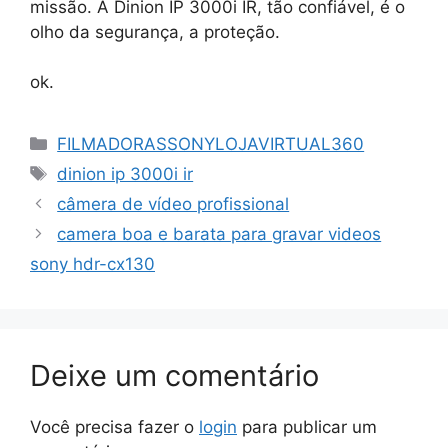
missão. A Dinion IP 3000i IR, tão confiável, é o
olho da segurança, a proteção.
ok.
Categorias
FILMADORASSONYLOJAVIRTUAL360
Tags
dinion ip 3000i ir
câmera de vídeo profissional
camera boa e barata para gravar videos
sony hdr-cx130
Deixe um comentário
Você precisa fazer o
login
para publicar um