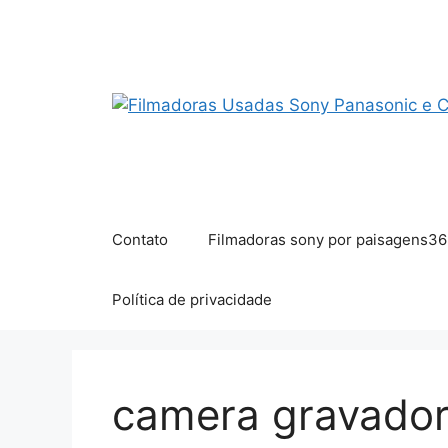
Pular
para
o
conteúdo
Contato
Filmadoras sony por paisagens36
Política de privacidade
camera gravadora