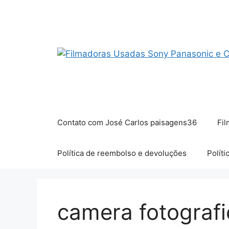
Pular
para
o
conteúdo
Contato com José Carlos paisagens36
Fil
Política de reembolso e devoluções
Políti
camera fotografi