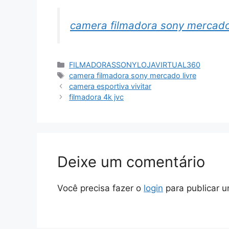
camera filmadora sony mercado 
Categorias
FILMADORASSONYLOJAVIRTUAL360
Tags
camera filmadora sony mercado livre
camera esportiva vivitar
filmadora 4k jvc
Deixe um comentário
Você precisa fazer o
login
para publicar u