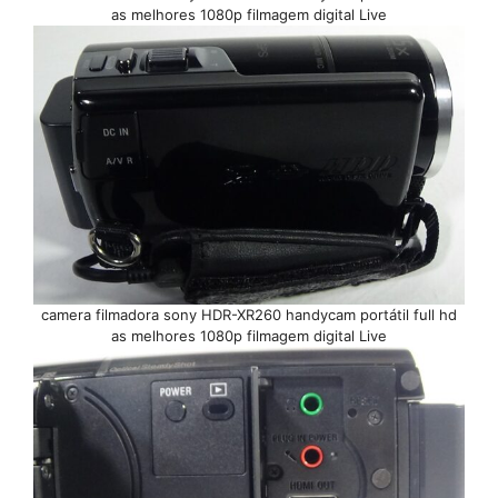
as melhores 1080p filmagem digital Live
camera filmadora sony HDR-XR260 handycam portátil full hd
as melhores 1080p filmagem digital Live