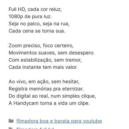
Full HD, cada cor reluz,
1080p de pura luz.
Seja no palco, seja na rua,
Cada cena se torna sua.
Zoom preciso, foco certeiro,
Movimentos suaves, sem desespero.
Com estabilização, sem tremor,
Cada instante tem mais valor.
Ao vivo, em ação, sem hesitar,
Registra memórias pra eternizar.
Do digital ao real, num simples clique,
A Handycam torna a vida um clipe.
Categorias
filmadora boa e barata para youtube
Tags