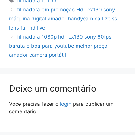
filmadora full hd
filmadora em promoção Hdr-cx160 sony
máquina digital amador handycam carl zeiss
lens full hd live
filmadora 1080p hdr-cx160 sony 60fps
barata e boa para youtube melhor preço
amador câmera portátil
Deixe um comentário
Você precisa fazer o
login
para publicar um
comentário.