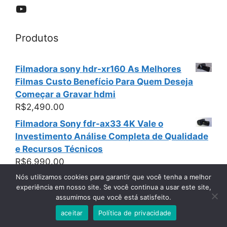
YouTube
Produtos
Filmadora sony hdr-xr160 As Melhores
Filmas Custo Benefício Para Quem Deseja
Começar a Gravar hdmi
R$
2,490.00
Filmadora Sony fdr-ax33 4K Vale o
Investimento Análise Completa de Qualidade
e Recursos Técnicos
R$
6,990.00
Nós utilizamos cookies para garantir que você tenha a melhor
experiência em nosso site. Se você continua a usar este site,
assumimos que você está satisfeito.
© 2026 Filmadoras Usadas Sony Panasonic e Canon
•
Built with
GeneratePress
aceitar
Política de privacidade