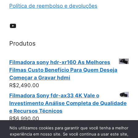
Política de reembolso e devoluções
YouTube
Produtos
Filmadora sony hdr-xr160 As Melhores
Filmas Custo Benefício Para Quem Deseja
Começar a Gravar hdmi
R$
2,490.00
Filmadora Sony fdr-ax33 4K Vale o
Investimento Análise Completa de Qualidade
e Recursos Técnicos
R$
6,990.00
Nós utilizamos cookies para garantir que você tenha a melhor
experiência em nosso site. Se você continua a usar este site,