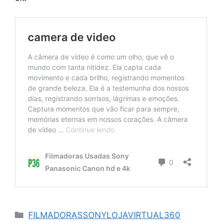
Categorias
FILMADORASSONYLOJAVIRTUAL360