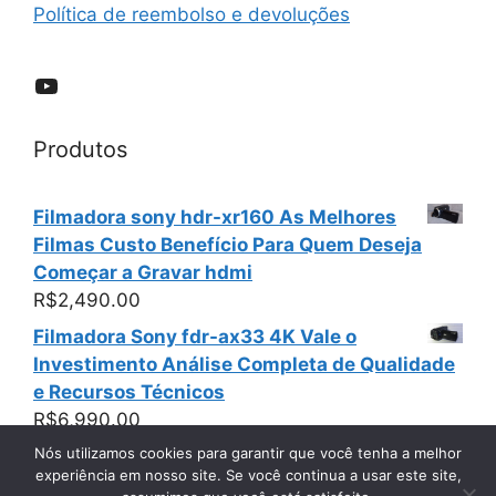
Política de reembolso e devoluções
YouTube
Produtos
Filmadora sony hdr-xr160 As Melhores
Filmas Custo Benefício Para Quem Deseja
Começar a Gravar hdmi
R$
2,490.00
Filmadora Sony fdr-ax33 4K Vale o
Investimento Análise Completa de Qualidade
e Recursos Técnicos
R$
6,990.00
Nós utilizamos cookies para garantir que você tenha a melhor
experiência em nosso site. Se você continua a usar este site,