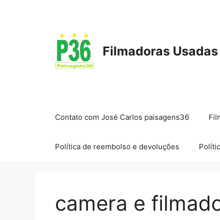
Pular
para
o
conteúdo
Filmadoras Usadas
Contato com José Carlos paisagens36
Fil
Política de reembolso e devoluções
Políti
camera e filmad