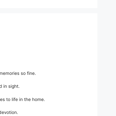
memories so fine.
 in sight.
s to life in the home.
devotion.