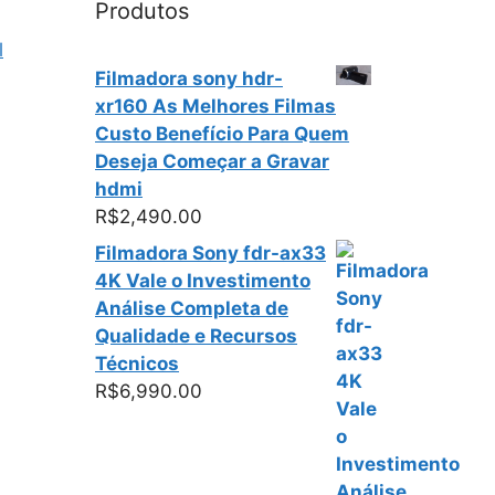
Produtos
l
Filmadora sony hdr-
xr160 As Melhores Filmas
Custo Benefício Para Quem
Deseja Começar a Gravar
hdmi
R$
2,490.00
Filmadora Sony fdr-ax33
4K Vale o Investimento
Análise Completa de
Qualidade e Recursos
Técnicos
R$
6,990.00